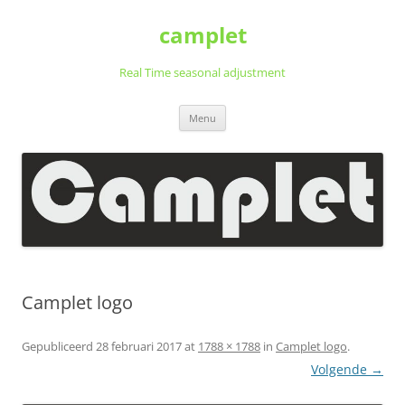
Ga
naar
camplet
de
inhoud
Real Time seasonal adjustment
Menu
Camplet logo
Gepubliceerd
28 februari 2017
at
1788 × 1788
in
Camplet logo
.
Volgende →